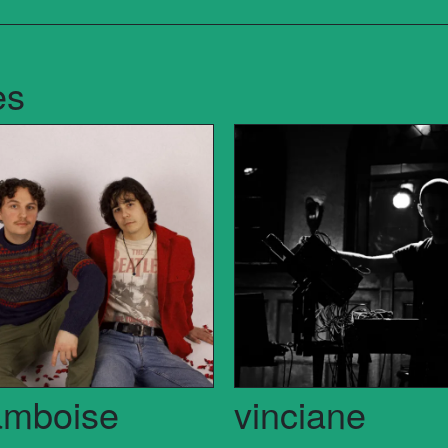
es
amboise
vinciane