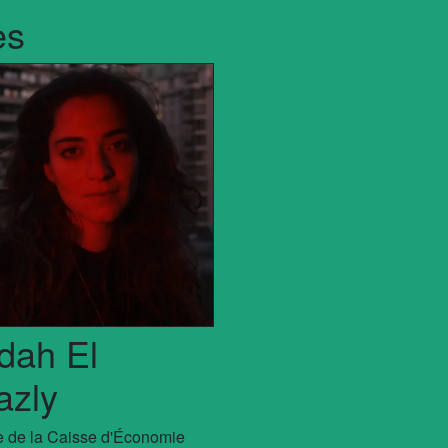
es
dah El
azly
 de la Caisse d'Économie