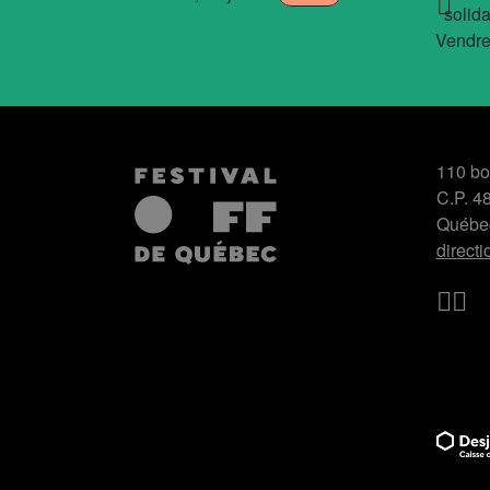
solid
Vendred
110 bo
C.P. 4
Québe
direct