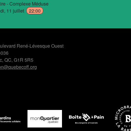
aire - Complexe Méduse
i, 11 juillet
22:00
ulevard René-Lévesque Ouest
8036
c, QC, G1R 5R5
ion@quebecoff.org